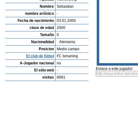
Listado de Jugadores
Encontra talentos
Player rating
Los jugadores mas reciente
Video
Informanos de fallos o errores
Archivos de jugadores
Tobi Haumer
Profile
Clubes
Galeria
Videos
editar al jugador
mandar foto
su
Sebastian Heinenberg
Apellido
Heinenberg
Nombre
Sebastian
nombre artístico
-
Fecha de nacimiento
03.01.2000
clase de edad
2000
Tamaño
0
Nacionalidad
Alemania
Posicion
Medio campo
El club de fútbol
FC Ismaning
A-Jugador nacional
no
Enlace a este jugador:
El sitio web
-
visitas
8991
calificar a un jugador: