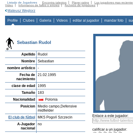
Listado de Jugadores
Encontra talentos
Player rating
Los jugadores mas reciente
Video
Informanos de fallos o errores
Archivos de jugadores
Mateusz Węglorz
Profile
Clubes
Galeria
Videos
editar al jugador
mandar foto
su
Sebastian Rudol
Apellido
Rudol
Nombre
Sebastian
nombre artístico
-
Fecha de
21.02.1995
nacimiento
clase de edad
1995
Tamaño
183
Nacionalidad
Polonia
Posicion
Medio campo,Defensive
midfielder
Enlace a este jugador:
El club de fútbol
MKS Pogoń Szczecin
A-Jugador
no
nacional
calificar a un jugador: