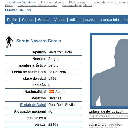
Listado de Jugadores
Encontra talentos
Player rating
Los jugadores mas reciente
Video
Informanos de fallos o errores
Archivos de jugadores
Matteo Bellucci
Profile
Clubes
Galeria
Videos
editar al jugador
mandar foto
su
Sergio Navarro Garcia
Apellido
Navarro Garcia
Nombre
Sergio
nombre artístico
Sergio
Fecha de nacimiento
18.03.1996
clase de edad
1996
Tamaño
0
Nacionalidad
Spain
Posicion
Defensa
El club de fútbol
Real Betis Sevilla
A-Jugador nacional
no
Enlace a este jugador:
El sitio web
-
visitas
22405
calificar a un jugador: