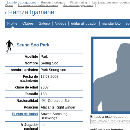
Listado de Jugadores
Encontra talentos
Player rating
Los jugadores mas reciente
Video
Informanos de fallos o errores
Archivos de jugadores
Hamza Igamane
Profile
Clubes
Galeria
Videos
editar al jugador
mandar foto
su
Seung Soo Park
Apellido
Park
Nombre
Seung Soo
nombre artístico
Park Seung-soo
Fecha de
17.03.2007
nacimiento
clase de edad
2007
Tamaño
183
Nacionalidad
Corea del Sur
Posicion
Atacante,Right winger
El club de fútbol
Suwon Samsung
Enlace a este jugador:
Bluewings
A-Jugador
no
nacional