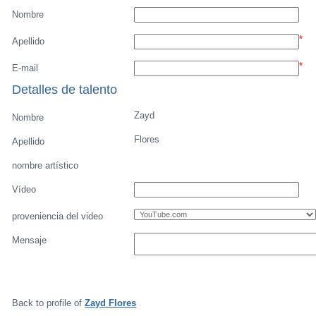
Listado de Jugadores
Encontra talentos
Player rating
Los jugadores mas reciente
Video
Informanos de fallos o errores
Archivos de jugadores
Back to profile of
Zayd Flores
Sugerir un Video
Sus detalles
Nombre
*
Apellido
*
E-mail
Detalles de talento
Zayd
Nombre
Flores
Apellido
nombre artístico
Vídeo