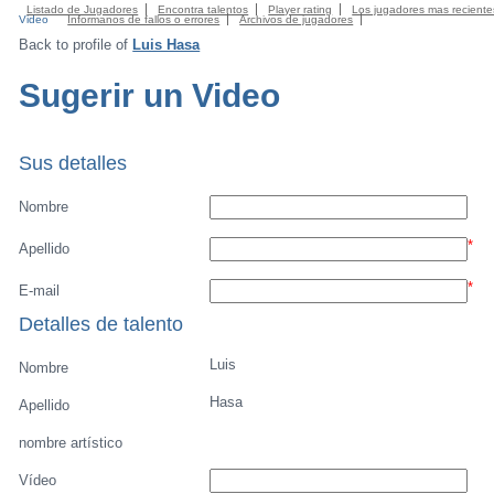
Listado de Jugadores
Encontra talentos
Player rating
Los jugadores mas reciente
Video
Informanos de fallos o errores
Archivos de jugadores
Back to profile of
Luis Hasa
Sugerir un Video
Sus detalles
Nombre
*
Apellido
*
E-mail
Detalles de talento
Luis
Nombre
Hasa
Apellido
nombre artístico
Vídeo