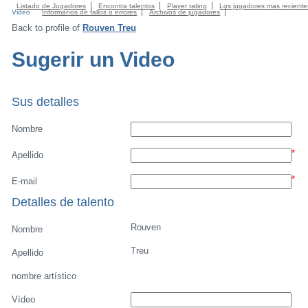
Listado de Jugadores
Encontra talentos
Player rating
Los jugadores mas reciente
Video
Informanos de fallos o errores
Archivos de jugadores
Back to profile of
Rouven Treu
Sugerir un Video
Sus detalles
Nombre
*
Apellido
*
E-mail
Detalles de talento
Rouven
Nombre
Treu
Apellido
nombre artístico
Vídeo