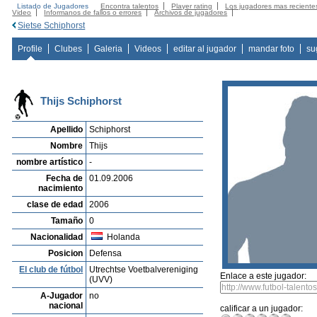
Listado de Jugadores
Encontra talentos
Player rating
Los jugadores mas reciente
Video
Informanos de fallos o errores
Archivos de jugadores
Sietse Schiphorst
Profile
Clubes
Galeria
Videos
editar al jugador
mandar foto
su
Thijs Schiphorst
Apellido
Schiphorst
Nombre
Thijs
nombre artístico
-
Fecha de
01.09.2006
nacimiento
clase de edad
2006
Tamaño
0
Nacionalidad
Holanda
Posicion
Defensa
El club de fútbol
Utrechtse Voetbalvereniging
Enlace a este jugador:
(UVV)
A-Jugador
no
nacional
calificar a un jugador: