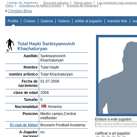
Listado de Jugadores
Encontra talentos
Player rating
Los jugadores mas reciente
Video
Informanos de fallos o errores
Archivos de jugadores
Christian Brise
Profile
Clubes
Galeria
Videos
editar al jugador
mandar foto
su
Tutal Hayki Sarkisyanovich
Khachaturyan
Apellido
Sarkisyanovich
Khachaturyan
Nombre
Tutal Hayki
nombre artístico
Tutal Khachaturyan
Fecha de
01.07.2006
nacimiento
clase de edad
2006
Tamaño
0
Nacionalidad
Armenia
Posicion
Medio campo,Central
midfielder
Enlace a este jugador:
El club de fútbol
Brussels Football Academy
A-Jugador
no
calificar a un jugador:
nacional