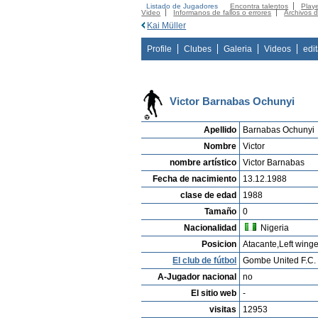
Listado de Jugadores
Encontra talentos
Playe
Video
Informanos de fallos o errores
Archivos 
Kai Müller
Profile
Clubes
Galeria
Videos
edi
Victor Barnabas Ochunyi
Apellido
Barnabas Ochunyi
Nombre
Victor
nombre artístico
Victor Barnabas
Fecha de nacimiento
13.12.1988
clase de edad
1988
Tamaño
0
Nacionalidad
Nigeria
Posicion
Atacante,Left winge
El club de fútbol
Gombe United F.C.
A-Jugador nacional
no
El sitio web
-
visitas
12953