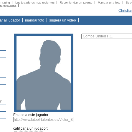
r rating
Los jugadores mas recientes
Recomiendar un talento
Mandar una foto
Suge
de jugadores
Christia
tar al jugador
mandar foto
sugiera un video
r
Enlace a este jugador:
calificar a un jugador: