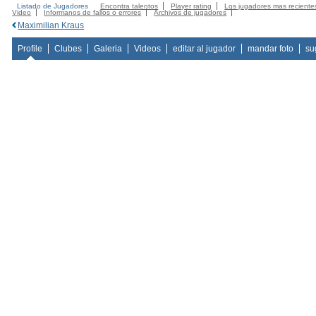
Listado de Jugadores
Encontra talentos
Player rating
Los jugadores mas reciente
Video
Informanos de fallos o errores
Archivos de jugadores
Maximilian Kraus
Profile
Clubes
Galeria
Videos
editar al jugador
mandar foto
su