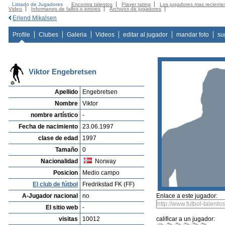
Listado de Jugadores
Encontra talentos
Player rating
Los jugadores mas reciente
Video
Informanos de fallos o errores
Archivos de jugadores
Erlend Mikalsen
Profile
Clubes
Galeria
Videos
editar al jugador
mandar foto
su
Viktor Engebretsen
Apellido
Engebretsen
Nombre
Viktor
nombre artístico
-
Fecha de nacimiento
23.06.1997
clase de edad
1997
Tamaño
0
Nacionalidad
Norway
Posicion
Medio campo
El club de fútbol
Fredrikstad FK (FF)
A-Jugador nacional
no
Enlace a este jugador:
El sitio web
-
visitas
10012
calificar a un jugador: