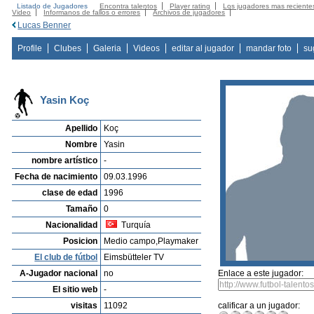
Listado de Jugadores
Encontra talentos
Player rating
Los jugadores mas reciente
Video
Informanos de fallos o errores
Archivos de jugadores
Lucas Benner
Profile
Clubes
Galeria
Videos
editar al jugador
mandar foto
su
Yasin Koç
Apellido
Koç
Nombre
Yasin
nombre artístico
-
Fecha de nacimiento
09.03.1996
clase de edad
1996
Tamaño
0
Nacionalidad
Turquía
Posicion
Medio campo,Playmaker
El club de fútbol
Eimsbütteler TV
A-Jugador nacional
no
Enlace a este jugador:
El sitio web
-
visitas
11092
calificar a un jugador: