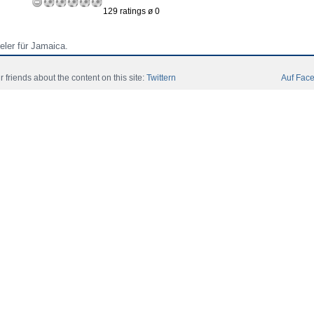
129 ratings ø 0
eler für Jamaica.
ca an der U-17 Weltmeisterschaft 2011 (
FIFA Under 17 World Cup 2011
) in Me
r friends about the content on this site:
Twittern
Auf Face
ica an der
CONCACAF Under 20 Championship
2013 in Mexiko teil (Jamaica 
Inicio
Noticias
Jugadores
Miembro
Catalogo
Con
 All Rights Reserved.