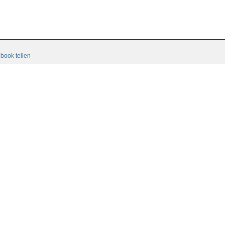
xiko teil.
book teilen
national
tacto
Contacto
CGC
Login