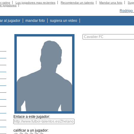
r rating
Los jugadores mas recientes
Recomiendar un talento
Mandar una foto
Suge
de jugadores
Rodrigo
tar al jugador
mandar foto
sugiera un video
Enlace a este jugador:
calificar a un jugador: