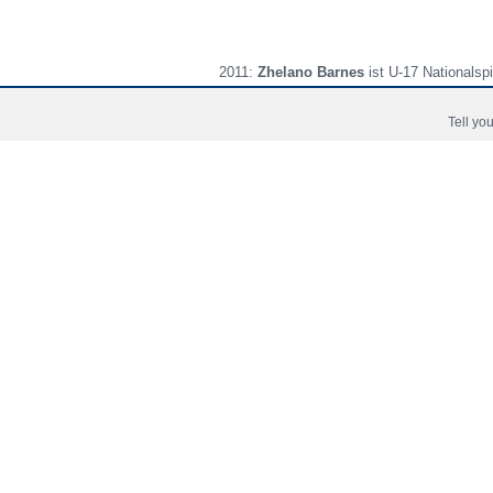
2011:
Zhelano Barnes
ist U-17 Nationalspi
06/2011:
Zhelano Barnes
nimmt für Jamai
Tell you
02/2013:
Zhelano Barnes
nimmt für Jama
under 20 football team).
Copyright © 2006 - 2026 Fussball-Talente.com.