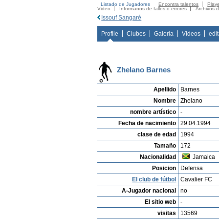
Listado de Jugadores
Encontra talentos
Playe
Video
Informanos de fallos o errores
Archivos 
Issouf Sangaré
Profile
Clubes
Galeria
Videos
edi
Zhelano Barnes
Apellido
Barnes
Nombre
Zhelano
nombre artístico
-
Fecha de nacimiento
29.04.1994
clase de edad
1994
Tamaño
172
Nacionalidad
Jamaica
Posicion
Defensa
El club de fútbol
Cavalier FC
A-Jugador nacional
no
El sitio web
-
visitas
13569