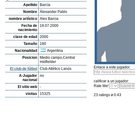
Listado de Jugadores
Encontra talentos
Player rating
Los jugadores mas reciente
Video
Informanos de fallos o errores
Archivos de jugadores
Roger Miranda
Profile
Clubes
Galeria
Videos
editar al jugador
mandar foto
su
Álexander Pablo Barcía
Apellido
Barcía
Nombre
Álexander Pablo
nombre artístico
Alex Barcia
Fecha de
18.07.2000
nacimiento
clase de edad
2000
Tamaño
180
Nacionalidad
Argentina
Posicion
Medio campo,Central
midfielder
Enlace a este jugador:
El club de fútbol
Club Atlético Lanús
A-Jugador
no
nacional
calificar a un jugador: