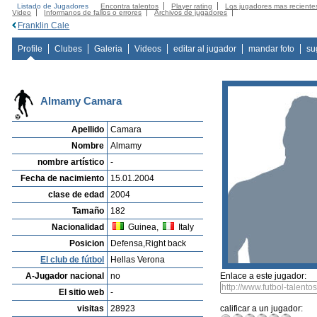
Listado de Jugadores
Encontra talentos
Player rating
Los jugadores mas reciente
Video
Informanos de fallos o errores
Archivos de jugadores
Franklin Cale
Profile
Clubes
Galeria
Videos
editar al jugador
mandar foto
su
Almamy Camara
Apellido
Camara
Nombre
Almamy
nombre artístico
-
Fecha de nacimiento
15.01.2004
clase de edad
2004
Tamaño
182
Nacionalidad
Guinea,
Italy
Posicion
Defensa,Right back
El club de fútbol
Hellas Verona
A-Jugador nacional
no
Enlace a este jugador:
El sitio web
-
visitas
28923
calificar a un jugador: