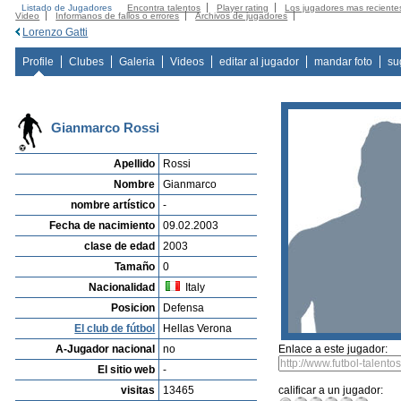
Listado de Jugadores
Encontra talentos
Player rating
Los jugadores mas reciente
Video
Informanos de fallos o errores
Archivos de jugadores
Lorenzo Gatti
Profile
Clubes
Galeria
Videos
editar al jugador
mandar foto
su
Gianmarco Rossi
Apellido
Rossi
Nombre
Gianmarco
nombre artístico
-
Fecha de nacimiento
09.02.2003
clase de edad
2003
Tamaño
0
Nacionalidad
Italy
Posicion
Defensa
El club de fútbol
Hellas Verona
A-Jugador nacional
no
Enlace a este jugador:
El sitio web
-
visitas
13465
calificar a un jugador: