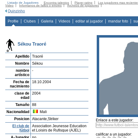
Listado de Jugadores
Encontra talentos
Player rating
Los jugadores mas reciente
Video
Informanos de fallos o errores
Archivos de jugadores
Quinzinho
Profile
Clubes
Galeria
Videos
editar al jugador
mandar foto
su
Sékou Traoré
Apellido
Traoré
Nombre
Sékou
nombre
-
artístico
Fecha de
18.10.2004
nacimiento
clase de
2004
edad
Tamaño
88
Nacionalidad
Mali
Posicion
Atacante,Striker
Enlace a este jugador:
El club de
Association Jeunesse Education
fútbol
et Loisirs de Rufisque (AJEL)
calificar a un jugador:
A-Jugador
no