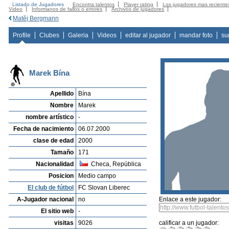
Listado de Jugadores
Encontra talentos
Player rating
Los jugadores mas reciente
Video
Informanos de fallos o errores
Archivos de jugadores
Matěj Bergmann
Profile
Clubes
Galeria
Videos
editar al jugador
mandar foto
su
Marek Bína
Apellido
Bína
Nombre
Marek
nombre artístico
-
Fecha de nacimiento
06.07.2000
clase de edad
2000
Tamaño
171
Nacionalidad
Checa, República
Posicion
Medio campo
El club de fútbol
FC Slovan Liberec
A-Jugador nacional
no
Enlace a este jugador:
El sitio web
-
visitas
9026
calificar a un jugador: