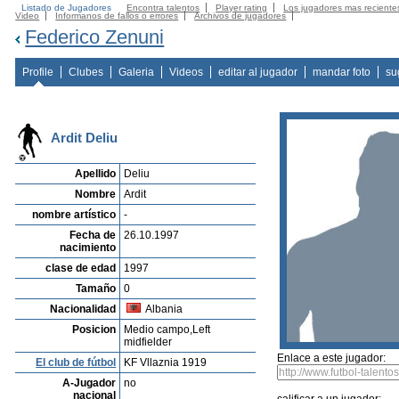
Listado de Jugadores
Encontra talentos
Player rating
Los jugadores mas reciente
Video
Informanos de fallos o errores
Archivos de jugadores
Federico Zenuni
Profile
Clubes
Galeria
Videos
editar al jugador
mandar foto
su
Ardit Deliu
Apellido
Deliu
Nombre
Ardit
nombre artístico
-
Fecha de
26.10.1997
nacimiento
clase de edad
1997
Tamaño
0
Nacionalidad
Albania
Posicion
Medio campo,Left
midfielder
Enlace a este jugador:
El club de fútbol
KF Vllaznia 1919
A-Jugador
no
nacional