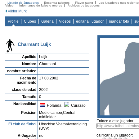
Listado de Jugadores
Encontra talentos
Player rating
Los jugadores mas reciente
Video
Informanos de fallos o errores
Archivos de jugadores
Viktor Mürkl
Profile
Clubes
Galeria
Videos
editar al jugador
mandar foto
su
Charmant Luijk
Apellido
Luijk
Nombre
Charmant
nombre artístico
-
Fecha de
17.08.2002
nacimiento
clase de edad
2002
Tamaño
0
Nacionalidad
Holanda,
Curazao
Posicion
Medio campo,Central
midfielder
Enlace a este jugador:
El club de fútbol
Utrechtse Voetbalvereniging
(UVV)
calificar a un jugador:
A-Jugador
no