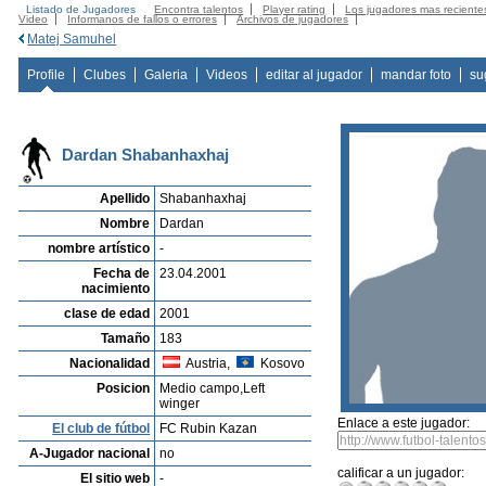
Listado de Jugadores
Encontra talentos
Player rating
Los jugadores mas reciente
Video
Informanos de fallos o errores
Archivos de jugadores
Matej Samuhel
Profile
Clubes
Galeria
Videos
editar al jugador
mandar foto
su
Dardan Shabanhaxhaj
Apellido
Shabanhaxhaj
Nombre
Dardan
nombre artístico
-
Fecha de
23.04.2001
nacimiento
clase de edad
2001
Tamaño
183
Nacionalidad
Austria,
Kosovo
Posicion
Medio campo,Left
winger
Enlace a este jugador:
El club de fútbol
FC Rubin Kazan
A-Jugador nacional
no
calificar a un jugador:
El sitio web
-