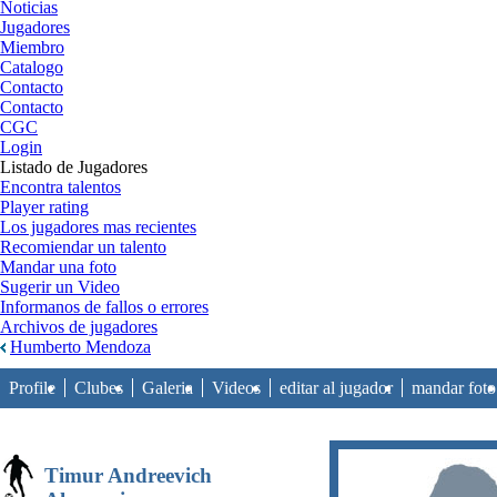
Noticias
Jugadores
Miembro
Catalogo
Contacto
Contacto
CGC
Login
Listado de Jugadores
Encontra talentos
Player rating
Los jugadores mas recientes
Recomiendar un talento
Mandar una foto
Sugerir un Video
Informanos de fallos o errores
Archivos de jugadores
Humberto Mendoza
Profile
Clubes
Galeria
Videos
editar al jugador
mandar foto
Timur Andreevich