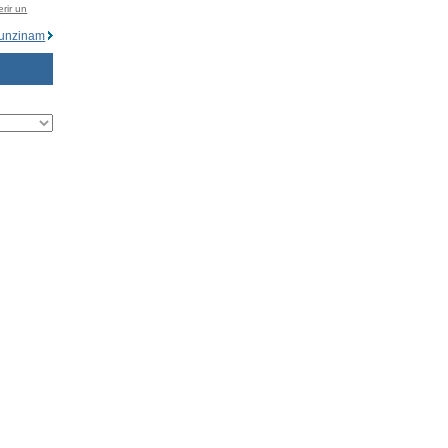
rir un
unzinam