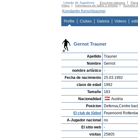
Listado de Jugadores
Encontra talentos
Playe
Video
Informanos de fallos o errores
Archivos 
Konstantin Kerschbaumer
Profile
Clubes
Galeria
Videos
edi
Gernot Trauner
Apellido
Trauner
Nombre
Gernot
nombre artístico
-
Fecha de nacimiento
25.03.1992
clase de edad
1992
Tamaño
183
Nacionalidad
Austria
Posicion
Defensa,Centre bac
El club de fútbol
Feyenoord Rotterd
A-Jugador nacional
no
El sitio web
-
visitas
25805