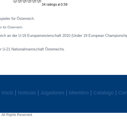
34 ratings ø 0.59
spieler für Österreich.
r für Österreich.
reich an der U-19 Europameisterschaft 2010 (Under 19 European Championship
r U-21 Nationalmannschaft Österreichs.
Inicio
Noticias
Jugadores
Miembro
Catalogo
Con
 All Rights Reserved.