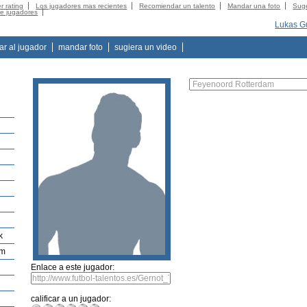
r rating
Los jugadores mas recientes
Recomiendar un talento
Mandar una foto
Suge
de jugadores
Lukas G
tar al jugador
mandar foto
sugiera un video
k
am
Enlace a este jugador:
calificar a un jugador: