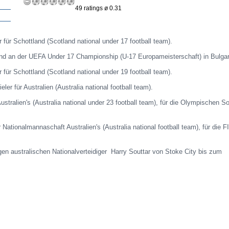
49 ratings ø 0.31
r für Schottland (Scotland national under 17 football team).
nd an der UEFA Under 17 Championship (U-17 Europameisterschaft) in Bulgari
r für Schottland (Scotland national under 19 football team).
ieler für Australien (Australia national football team).
Australien's (Australia national under 23 football team), für die Olympischen 
r Nationalmannaschaft Australien's (Australia national football team), für die F
igen australischen Nationalverteidiger Harry Souttar von Stoke City bis zum
: