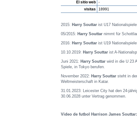
El sitio web
-
visitas
18991
2015:
Harry Souttar
ist U17 Nationalspiele
05/2015:
Harry Souttar
nimmt für Schottla
2016:
Harry Souttar
ist U19 Nationalspiele
10.10.2019:
Harry Souttar
ist A-Nationalsp
Juni 2021:
Harry Souttar
wird in die U 23 
Spiele, in Tokyo berufen.
November 2022:
Harry Souttar
steht in de
Weltmeisterschaft in Katar.
31.01.2023: Leicester City hat den 24-jähr
30.06.2028 unter Vertrag genommen.
Video de futbol Harrison James Souttar