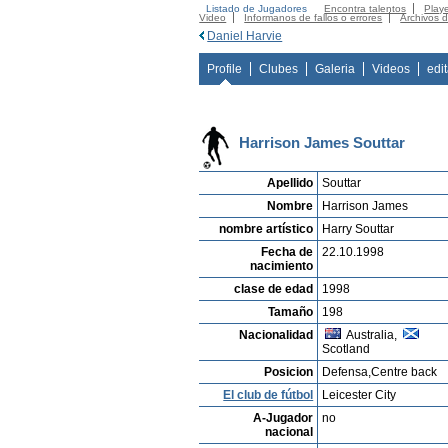
Listado de Jugadores
Encontra talentos
Playe
Video
Informanos de fallos o errores
Archivos 
Daniel Harvie
Profile
Clubes
Galeria
Videos
edi
Harrison James Souttar
Apellido
Souttar
Nombre
Harrison James
nombre artístico
Harry Souttar
Fecha de
22.10.1998
nacimiento
clase de edad
1998
Tamaño
198
Nacionalidad
Australia,
Scotland
Posicion
Defensa,Centre back
El club de fútbol
Leicester City
A-Jugador
no
nacional