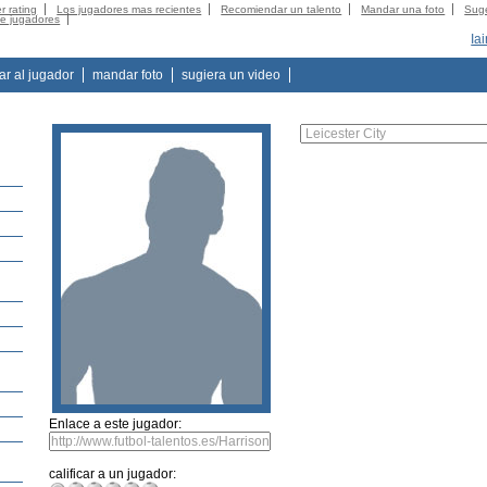
r rating
Los jugadores mas recientes
Recomiendar un talento
Mandar una foto
Suge
de jugadores
Ia
tar al jugador
mandar foto
sugiera un video
Enlace a este jugador:
calificar a un jugador: