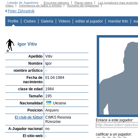
Listado de Jugadores
Encontra talentos
Player rating
Los jugadores mas reciente
Video
Informanos de fallos o errores
Archivos de jugadores
Peter Záhradník
Profile
Clubes
Galeria
Videos
editar al jugador
mandar foto
su
Igor Vitiv
Apellido
Vitiv
Nombre
Igor
nombre artístico
-
Fecha de
01.04.1984
nacimiento
clase de edad
1984
Tamaño
195
Nacionalidad
Ukraine
Posicion
Arquero
El club de fútbol
CWKS Resovia
Enlace a este jugador:
Rzeszów
A-Jugador nacional
no
calificar a un jugador:
El sitio web
-