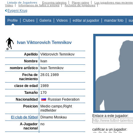
Listado de Jugadores
Encontra talentos
Player rating
Los jugadores mas reciente
Video
Informanos de fallos o errores
Archivos de jugadores
Evgeni Krug
Profile
Clubes
Galeria
Videos
editar al jugador
mandar foto
su
Ivan Viktorovich Temnikov
Apellido
Viktorovich Temnikov
Nombre
Ivan
nombre artístico
Ivan Temnikov
Fecha de
28.01.1989
nacimiento
clase de edad
1989
Tamaño
170
Nacionalidad
Russian Federation
Posicion
Medio campo,Right
midfielder
Enlace a este jugador:
El club de fútbol
Dinamo Moskau
A-Jugador
no
nacional
calificar a un jugador: