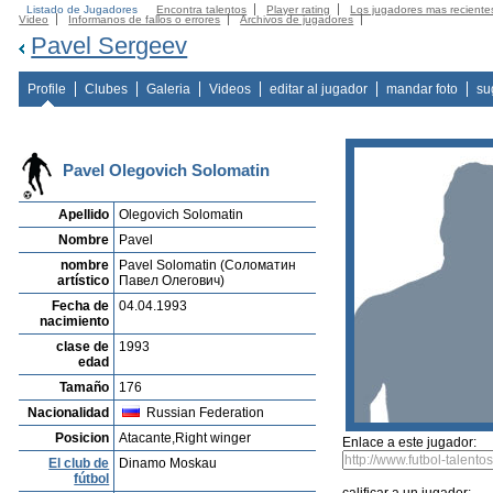
Listado de Jugadores
Encontra talentos
Player rating
Los jugadores mas reciente
Video
Informanos de fallos o errores
Archivos de jugadores
Pavel Sergeev
Profile
Clubes
Galeria
Videos
editar al jugador
mandar foto
su
Pavel Olegovich Solomatin
Apellido
Olegovich Solomatin
Nombre
Pavel
nombre
Pavel Solomatin (Соломатин
artístico
Павел Олегович)
Fecha de
04.04.1993
nacimiento
clase de
1993
edad
Tamaño
176
Nacionalidad
Russian Federation
Posicion
Atacante,Right winger
Enlace a este jugador:
El club de
Dinamo Moskau
fútbol