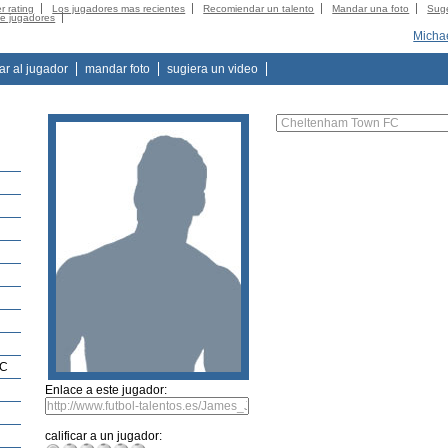
r rating
Los jugadores mas recientes
Recomiendar un talento
Mandar una foto
Suge
de jugadores
Micha
tar al jugador
mandar foto
sugiera un video
FC
Enlace a este jugador:
calificar a un jugador: