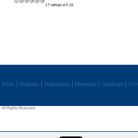
17 ratings ø 0.18
Inicio
Noticias
Jugadores
Miembro
Catalogo
Con
 All Rights Reserved.
aw