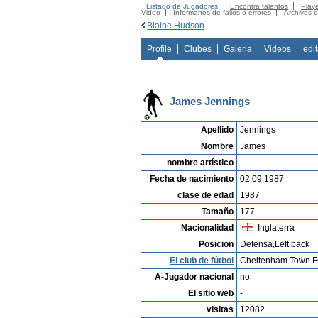
Listado de Jugadores
Encontra talentos
Playe
Video
Informanos de fallos o errores
Archivos 
Blaine Hudson
Profile
Clubes
Galeria
Videos
edi
James Jennings
Apellido
Jennings
Nombre
James
nombre artístico
-
Fecha de nacimiento
02.09.1987
clase de edad
1987
Tamaño
177
Nacionalidad
Inglaterra
Posicion
Defensa,Left back
El club de fútbol
Cheltenham Town 
A-Jugador nacional
no
El sitio web
-
visitas
12082