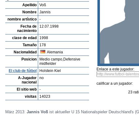
Listado de Jugadores
Encontra talentos
Player rating
Los jugadores mas reciente
Video
Informanos de fallos o errores
Archivos de jugadores
Lennart Ross
Profile
Clubes
Galeria
Videos
editar al jugador
mandar foto
su
Jannis Voß
Apellido
Voß
Nombre
Jannis
nombre artístico
-
Fecha de
12.07.1998
nacimiento
clase de edad
1998
Tamaño
178
Nacionalidad
Alemania
Posicion
Medio campo,Defensive
midfielder
Enlace a este jugador:
El club de fútbol
Holstein Kiel
A-Jugador
no
nacional
calificar a un jugador: