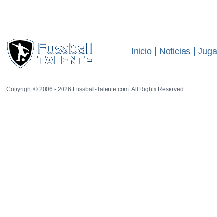
El sitio web
-
23 rat
visitas
14023
März 2013:
Jannis Voß
ist aktueller U 15 Nationalspieler Deutschland's (
Inicio
Noticias
Juga
Copyright © 2006 - 2026 Fussball-Talente.com. All Rights Reserved.