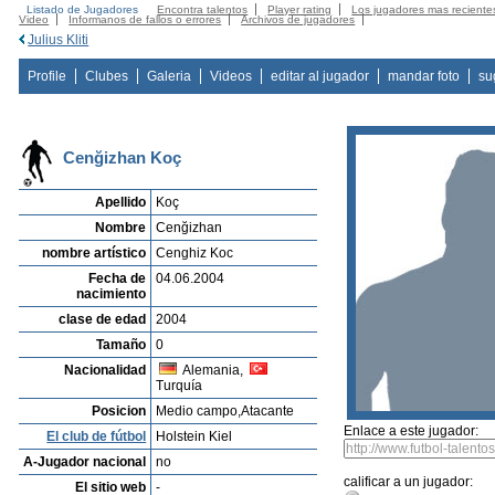
Listado de Jugadores
Encontra talentos
Player rating
Los jugadores mas reciente
Video
Informanos de fallos o errores
Archivos de jugadores
Julius Kliti
Profile
Clubes
Galeria
Videos
editar al jugador
mandar foto
su
Cenğizhan Koç
Apellido
Koç
Nombre
Cenğizhan
nombre artístico
Cenghiz Koc
Fecha de
04.06.2004
nacimiento
clase de edad
2004
Tamaño
0
Nacionalidad
Alemania,
Turquía
Posicion
Medio campo,Atacante
Enlace a este jugador:
El club de fútbol
Holstein Kiel
A-Jugador nacional
no
calificar a un jugador:
El sitio web
-