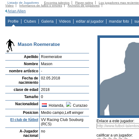
Listado de Jugadores
Encontra talentos
Player rating
Los jugadores mas reciente
Video
Informanos de fallos o errores
Archivos de jugadores
Arian Allen
Profile
Clubes
Galeria
Videos
editar al jugador
mandar foto
su
Mason Roemeratoe
Apellido
Roemeratoe
Nombre
Mason
nombre artístico
-
Fecha de
02.05.2018
nacimiento
clase de edad
2018
Tamaño
0
Nacionalidad
Holanda,
Curazao
Posicion
Medio campo,Left winger
El club de fútbol
VV Racing Club Souburg
Enlace a este jugador:
(RCS)
A-Jugador
no
calificar a un jugador:
nacional