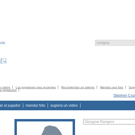
cio
EMBRO
CATALOGO
CONTACTO
CONTACTO
CGC
LOGIN
r rating
Los jugadores mas recientes
Recomiendar un talento
Mandar una foto
Suge
de jugadores
Stephen Cru
tar al jugador
mandar foto
sugiera un video