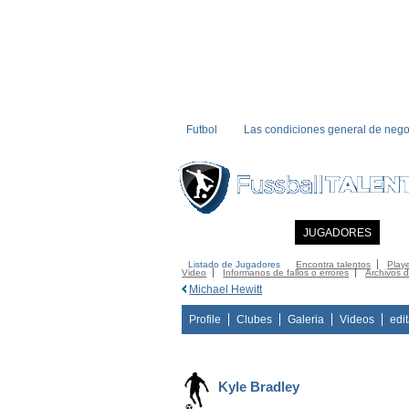
Futbol
Las condiciones general de nego
INICIO
NOTICIAS
JUGADORES
MI
Listado de Jugadores
Encontra talentos
Playe
Video
Informanos de fallos o errores
Archivos 
Michael Hewitt
Profile
Clubes
Galeria
Videos
edi
Kyle Bradley