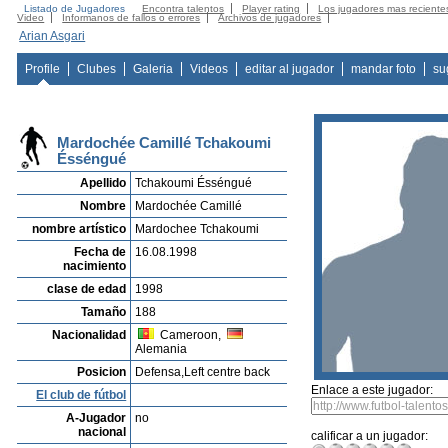
Listado de Jugadores
Encontra talentos
Player rating
Los jugadores mas reciente
Video
Informanos de fallos o errores
Archivos de jugadores
Arian Asgari
Profile
Clubes
Galeria
Videos
editar al jugador
mandar foto
su
Mardochée Camillé Tchakoumi
Ésséngué
Apellido
Tchakoumi Ésséngué
Nombre
Mardochée Camillé
nombre artístico
Mardochee Tchakoumi
Fecha de
16.08.1998
nacimiento
clase de edad
1998
Tamaño
188
Nacionalidad
Cameroon,
Alemania
Posicion
Defensa,Left centre back
Enlace a este jugador:
El club de fútbol
A-Jugador
no
nacional
calificar a un jugador: