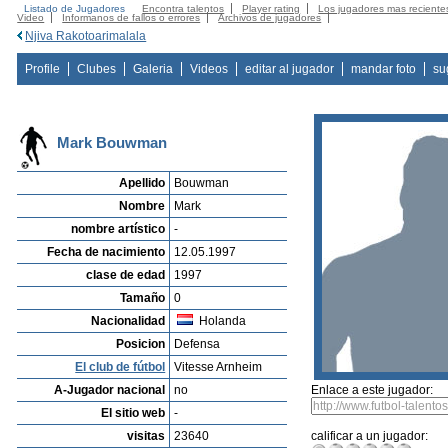
Listado de Jugadores
Encontra talentos
Player rating
Los jugadores mas reciente
Video
Informanos de fallos o errores
Archivos de jugadores
Njiva Rakotoarimalala
Profile
Clubes
Galeria
Videos
editar al jugador
mandar foto
su
Mark Bouwman
Apellido
Bouwman
Nombre
Mark
nombre artístico
-
Fecha de nacimiento
12.05.1997
clase de edad
1997
Tamaño
0
Nacionalidad
Holanda
Posicion
Defensa
El club de fútbol
Vitesse Arnheim
A-Jugador nacional
no
Enlace a este jugador:
El sitio web
-
visitas
23640
calificar a un jugador: