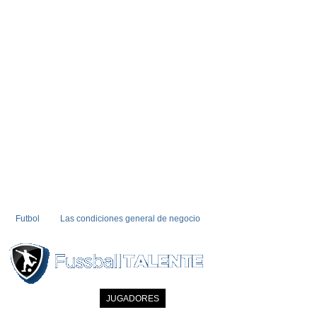
Futbol
Las condiciones general de negocio
INICIO
NOTICIAS
JUGADORES
MIEMBRO
CATALOGO
CONTA