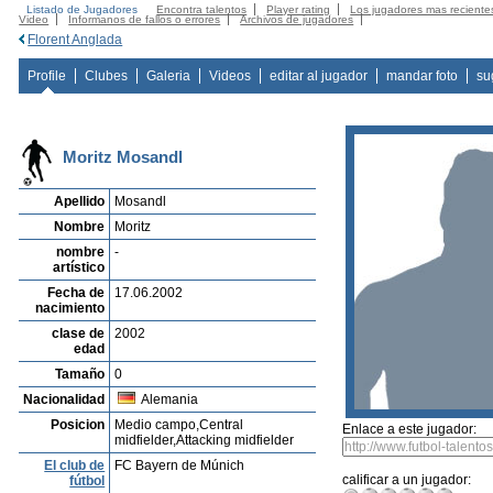
Listado de Jugadores
Encontra talentos
Player rating
Los jugadores mas reciente
Video
Informanos de fallos o errores
Archivos de jugadores
Florent Anglada
Profile
Clubes
Galeria
Videos
editar al jugador
mandar foto
su
Moritz Mosandl
Apellido
Mosandl
Nombre
Moritz
nombre
-
artístico
Fecha de
17.06.2002
nacimiento
clase de
2002
edad
Tamaño
0
Nacionalidad
Alemania
Posicion
Medio campo,Central
Enlace a este jugador:
midfielder,Attacking midfielder
El club de
FC Bayern de Múnich
calificar a un jugador:
fútbol