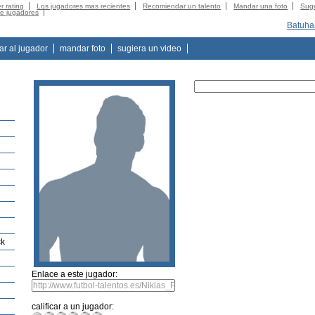
r rating
Los jugadores mas recientes
Recomiendar un talento
Mandar una foto
Suge
de jugadores
Batuha
tar al jugador
mandar foto
sugiera un video
ck
Enlace a este jugador:
calificar a un jugador: