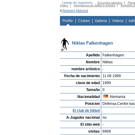
Listado de Jugadores
Encontra talentos
Playe
Video
Informanos de fallos o errores
Archivos 
Alperen Akbulut
Profile
Clubes
Galeria
Videos
edi
Niklas Falkenhagen
Apellido
Falkenhagen
Nombre
Niklas
nombre artístico
-
Fecha de nacimiento
11.06.1999
clase de edad
1999
Tamaño
0
Nacionalidad
Alemania
Posicion
Defensa,Centre ba
El club de fútbol
A-Jugador nacional
no
El sitio web
-
visitas
6869