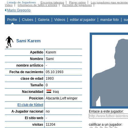
Listado de Jugadores
Encontra talentos
Player rating
Los jugadores mas reciente
Video
Informanos de fallos o errores
Archivos de jugadores
Mario Gregorio
Profile
Clubes
Galeria
Videos
editar al jugador
mandar foto
su
Sami Karem
Apellido
Karem
Nombre
Sami
nombre artístico
-
Fecha de nacimiento
05.10.1993
clase de edad
1993
Tamaño
0
Nacionalidad
Iraq
Posicion
Atacante,Left winger
El club de fútbol
A-Jugador nacional
no
Enlace a este jugador:
El sitio web
-
visitas
11204
calificar a un jugador: