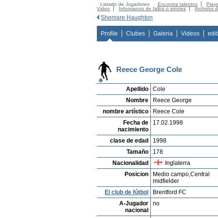
Listado de Jugadores
Encontra talentos
Playe
Video
Informanos de fallos o errores
Archivos 
Shemare Haughton
Profile
Clubes
Galeria
Videos
edi
Reece George Cole
Apellido
Cole
Nombre
Reece George
nombre artístico
Reece Cole
Fecha de
17.02.1998
nacimiento
clase de edad
1998
Tamaño
178
Nacionalidad
Inglaterra
Posicion
Medio campo,Central
midfielder
El club de fútbol
Brentford FC
A-Jugador
no
nacional