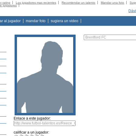
r rating
Los jugadores mas recientes
Recomiendar un talento
Mandar una foto
Suge
de jugadores
Dávi
tar al jugador
mandar foto
sugiera un video
Enlace a este jugador:
calificar a un jugador: