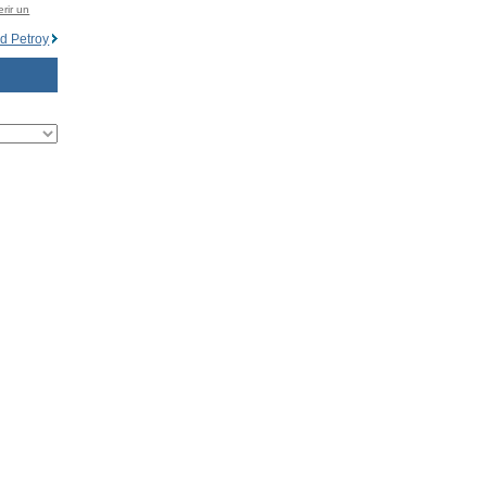
rir un
d Petroy