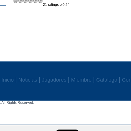
21 ratings ø 0.24
Inicio
Noticias
Jugadores
Miembro
Catalogo
Con
 All Rights Reserved.
aw