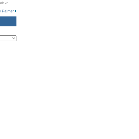
rir un
e Palmer