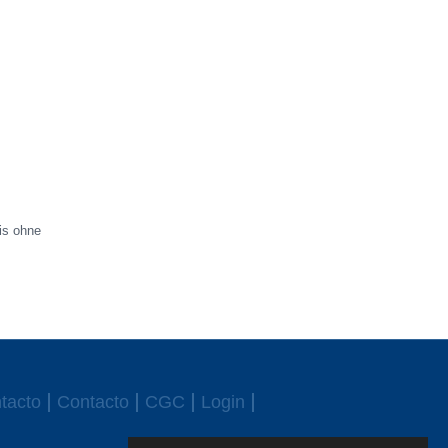
sis ohne
tacto
Contacto
CGC
Login