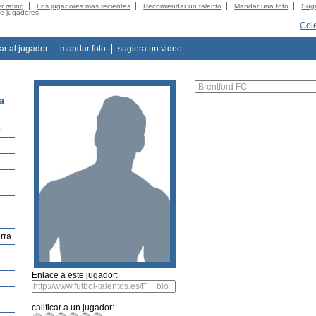
r rating
Los jugadores mas recientes
Recomiendar un talento
Mandar una foto
Suge
de jugadores
Col
tar al jugador
mandar foto
sugiera un video
a
o
rra
Enlace a este jugador:
calificar a un jugador: