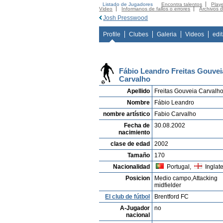
Listado de Jugadores
Encontra talentos
Playe
Video
Informanos de fallos o errores
Archivos 
Josh Presswood
Profile
Clubes
Galeria
Videos
edi
Fábio Leandro Freitas Gouvei
Carvalho
Apellido
Freitas Gouveia Carvalh
Nombre
Fábio Leandro
nombre artístico
Fabio Carvalho
Fecha de
30.08.2002
nacimiento
clase de edad
2002
Tamaño
170
Nacionalidad
Portugal,
Inglate
Posicion
Medio campo,Attacking
midfielder
El club de fútbol
Brentford FC
A-Jugador
no
nacional