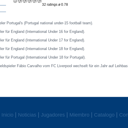
32 ratings ø 0.78
eler Portugal's (Portugal national under-15 football team).
ler für England (International Under 16 for England).
ler für England (International Under 17 for England).
ler für England (International Under 18 for England).
ler für Portugal (International Under 18 for Portugal).
lfeldspieler Fábio Carvalho vom FC Liverpool wechselt für ein Jahr auf Leihba
Inicio
Noticias
Jugadores
Miembro
Catalogo
Con