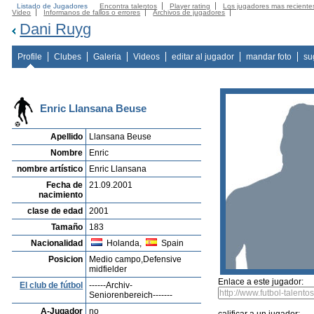
Listado de Jugadores
Encontra talentos
Player rating
Los jugadores mas reciente
Video
Informanos de fallos o errores
Archivos de jugadores
Dani Ruyg
Profile
Clubes
Galeria
Videos
editar al jugador
mandar foto
su
Enric Llansana Beuse
Apellido
Llansana Beuse
Nombre
Enric
nombre artístico
Enric Llansana
Fecha de
21.09.2001
nacimiento
clase de edad
2001
Tamaño
183
Nacionalidad
Holanda,
Spain
Posicion
Medio campo,Defensive
midfielder
Enlace a este jugador:
El club de fútbol
------Archiv-
Seniorenbereich-------
A-Jugador
no