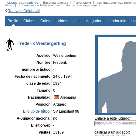
Listado de Jugadores
Encontra talentos
Player rating
Los jugadores mas reciente
Video
Informanos de fallos o errores
Archivos de jugadores
Radivoje Golubović
Profile
Clubes
Galeria
Videos
editar al jugador
mandar foto
su
Frederik Westergerling
Apellido
Westergerling
Nombre
Frederik
nombre artístico
-
Fecha de nacimiento
24.05.1994
clase de edad
1994
Tamaño
0
Nacionalidad
Alemania
Posicion
Arquero
El club de fútbol
SV Lippstadt 08
A-Jugador nacional
no
Enlace a este jugador:
El sitio web
-
visitas
13169
calificar a un jugador: