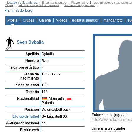
Listado de Jugadores
Encontra talentos
Player rating
Los jugadores mas reciente
Video
Informanos de fallos o errores
Archivos de jugadores
Emil Soderberg
Profile
Clubes
Galeria
Videos
editar al jugador
mandar foto
su
Sven Dyballa
Apellido
Dyballa
Nombre
Sven
nombre artístico
-
Fecha de
10.05.1986
nacimiento
clase de edad
1986
Tamaño
178
Nacionalidad
Alemania,
Polonia
Posicion
Defensa,Left back
Enlace a este jugador:
El club de fútbol
SV Lippstadt 08
A-Jugador nacional
no
calificar a un jugador:
El sitio web
-