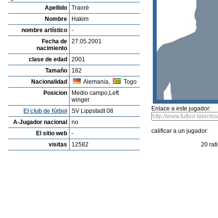
Listado de Jugadores
Encontra talentos
Player rating
Los jugadores mas reciente
Video
Informanos de fallos o errores
Archivos de jugadores
Flavio Tavares
Profile
Clubes
Galeria
Videos
editar al jugador
mandar foto
su
Hakim Traoré
Apellido
Traoré
Nombre
Hakim
nombre artístico
-
Fecha de
27.05.2001
nacimiento
clase de edad
2001
Tamaño
182
Nacionalidad
Alemania,
Togo
Posicion
Medio campo,Left
winger
Enlace a este jugador:
El club de fútbol
SV Lippstadt 08
A-Jugador nacional
no
calificar a un jugador:
El sitio web
-