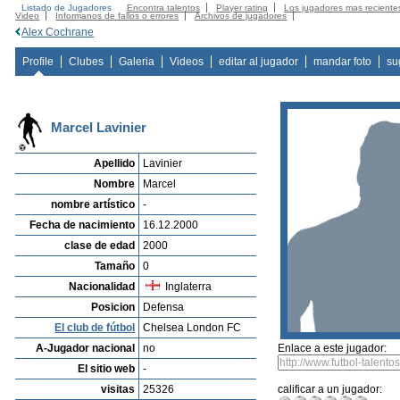
Listado de Jugadores
Encontra talentos
Player rating
Los jugadores mas reciente
Video
Informanos de fallos o errores
Archivos de jugadores
Alex Cochrane
Profile
Clubes
Galeria
Videos
editar al jugador
mandar foto
su
Marcel Lavinier
Apellido
Lavinier
Nombre
Marcel
nombre artístico
-
Fecha de nacimiento
16.12.2000
clase de edad
2000
Tamaño
0
Nacionalidad
Inglaterra
Posicion
Defensa
El club de fútbol
Chelsea London FC
A-Jugador nacional
no
Enlace a este jugador:
El sitio web
-
visitas
25326
calificar a un jugador: