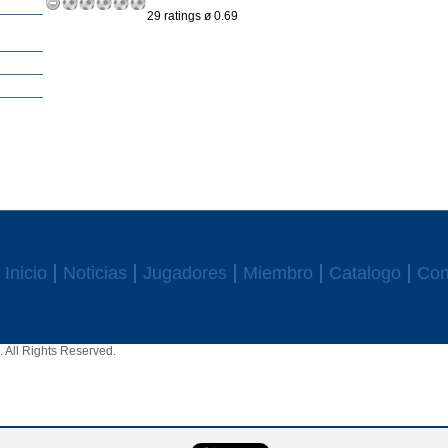
29 ratings ø 0.69
Inicio
Noticias
Jugadores
Miembro
Catalogo
Con
 All Rights Reserved.
aw