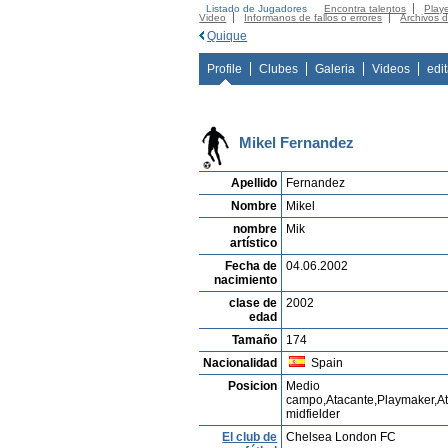
Listado de Jugadores
Encontra talentos
Playe
Video
Informanos de fallos o errores
Archivos 
Quique
Profile
Clubes
Galeria
Videos
edi
Mikel Fernandez
Apellido
Fernandez
Nombre
Mikel
nombre
Mik
artístico
Fecha de
04.06.2002
nacimiento
clase de
2002
edad
Tamaño
174
Nacionalidad
Spain
Posicion
Medio
campo,Atacante,Playmaker,At
midfielder
El club de
Chelsea London FC