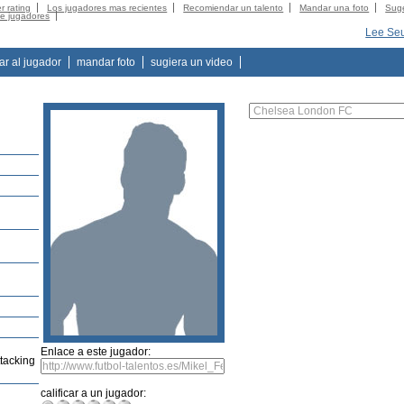
r rating
Los jugadores mas recientes
Recomiendar un talento
Mandar una foto
Suge
de jugadores
Lee Se
tar al jugador
mandar foto
sugiera un video
Enlace a este jugador:
tacking
calificar a un jugador: