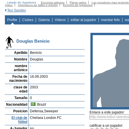
Listado de Jugadores
Encontra talentos
Player rating
Los jugadores mas reciente
Video
Informanos de fallos o errores
Archivos de jugadores
Teo Sandev
Profile
Clubes
Galeria
Videos
editar al jugador
mandar foto
su
Douglas Benicio
Apellido
Benicio
Nombre
Douglas
nombre
-
artístico
Fecha de
16.09.2003
nacimiento
clase de
2003
edad
Tamaño
0
Nacionalidad
Brazil
Posicion
Defensa,Sweeper
Enlace a este jugador:
El club de
Chelsea London FC
fútbol
calificar a un jugador:
A-Jugador
no