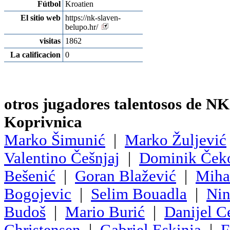
Fútbol
Kroatien
El sitio web
https://nk-slaven-
belupo.hr/
visitas
1862
La calificacion
0
otros jugadores talentosos de N
Koprivnica
Marko Šimunić
|
Marko Žuljević
Valentino Češnjaj
|
Dominik Ček
Bešenić
|
Goran Blažević
|
Miha
Bogojevic
|
Selim Bouadla
|
Nin
Budoš
|
Mario Burić
|
Danijel C
Christensen
|
Gabriel Eskinja
|
F