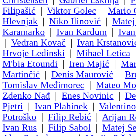
Filipašić
|
Viktor Golec
|
Mario 
Hlevnjak
|
Niko Ilinović
|
Matej 
Karamarko
|
Ivan Kardum
|
Ivan
|
Vedran Kovač
|
Ivan Krstanovi
Hrvoje Ledinski
|
Mihael Letica
M'bia Etoundi
|
Iren Majić
|
Mar
Martinčić
|
Denis Maurović
|
Br
Tomislav Međimorec
|
Mateo Mo
Zdenko Nađ
|
Enes Novinic
|
De
Pjetri
|
Ivan Plahinek
|
Valentino
Potroško
|
Filip Rebić
|
Arijan R
Ivan Rus
|
Filip Sabol
|
Matej Se