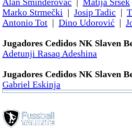
Alan Sminderovac
|
Matija Sršek
Marko Strmečki
|
Josip Tadic
|
T
Antonio Tot
|
Dino Udorović
|
J
Jugadores Cedidos NK Slaven B
Adetunji Rasaq Adeshina
Jugadores Cedidos NK Slaven B
Gabriel Eskinja