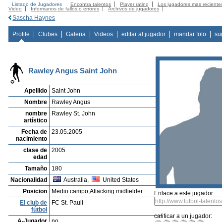
Listado de Jugadores
Encontra talentos
Player rating
Los jugadores mas reciente
Video
Informanos de fallos o errores
Archivos de jugadores
Sascha Haynes
Profile
Clubes
Galeria
Videos
editar al jugador
mandar foto
su
Rawley Angus Saint John
Apellido
Saint John
Nombre
Rawley Angus
nombre
Rawley St. John
artístico
Fecha de
23.05.2005
nacimiento
clase de
2005
edad
Tamaño
180
Nacionalidad
Australia,
United States
Posicion
Medio campo,Attacking midfielder
Enlace a este jugador:
El club de
FC St. Pauli
fútbol
calificar a un jugador:
A-Jugador
no