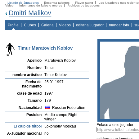
Listado de Jugadores
Encontra talentos
Player rating
Los jugadores mas reciente
Video
Informanos de fallos o errores
Archivos de jugadores
Dmitri Malikov
Profile
Clubes
Galeria
Videos
editar al jugador
mandar foto
su
Timur Maratovich Koblov
Apellido
Maratovich Koblov
Nombre
Timur
nombre artístico
Timur Koblov
Fecha de
25.01.1997
nacimiento
clase de edad
1997
Tamaño
179
Nacionalidad
Russian Federation
Posicion
Medio campo,Right
winger
Enlace a este jugador:
El club de fútbol
Lokomotiv Moskau
A-Jugador nacional
no